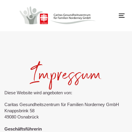
Links
Zur
überspringen
primären
Navigation
Tog
springen
navi
Zum
Inhalt
springen
Impressum
Diese Website wird angeboten von:
Caritas Gesundheitszentrum für Familien Norderney GmbH
Knappsbrink 58
49080 Osnabrück
Geschäftsführerin