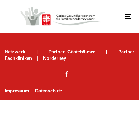
Links
Zur
überspringen
primären
Navigation
Tog
springen
navi
Zum
Inhalt
springen
Netzwerk
|
Partner Gästehäuser
|
Partner
Fachkliniken
|
Norderney
Impressum
Datenschutz