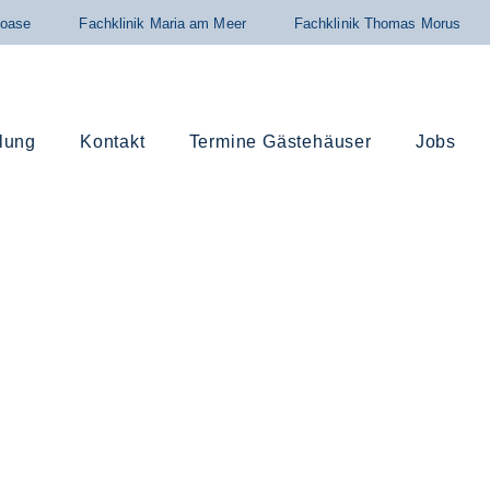
loase
Fachklinik Maria am Meer
Fachklinik Thomas Morus
lung
Kontakt
Termine Gästehäuser
Jobs