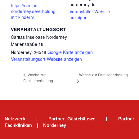
norderney.de
https://caritas-
norderney.de/erholung-
Veranstalter-Website
mit-kindern/
anzeigen
VERANSTALTUNGSORT
Caritas Inseloase Norderney
Marienstraße 18
Norderney
,
26548
Google Karte anzeigen
Veranstaltungsort-Website anzeigen
Woche zur Familienerholung
Woche zur
Familienerholung
Netzwerk
|
Partner Gästehäuser
|
Partner
Fachkliniken
|
Norderney