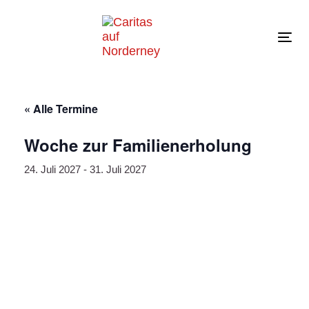
Links
Zur
überspringen
primären
Navigation
Tog
springen
navi
Zum
Inhalt
springen
« Alle Termine
Woche zur Familienerholung
24. Juli 2027
-
31. Juli 2027