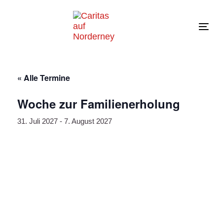
Links
Zur
überspringen
primären
Navigation
Tog
springen
navi
Zum
Inhalt
springen
« Alle Termine
Woche zur Familienerholung
31. Juli 2027
-
7. August 2027