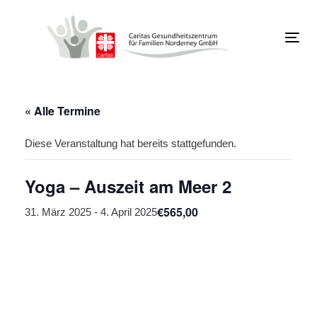
Links
Zur
überspringen
primären
Navigation
Tog
springen
navi
Zum
Inhalt
springen
« Alle Termine
Diese Veranstaltung hat bereits stattgefunden.
Yoga – Auszeit am Meer 2
€565,00
31. März 2025
-
4. April 2025