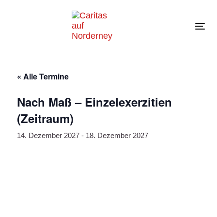
Links
Zur
überspringen
primären
Navigation
Tog
springen
navi
Zum
Inhalt
springen
« Alle Termine
Nach Maß – Einzelexerzitien
(Zeitraum)
14. Dezember 2027
-
18. Dezember 2027