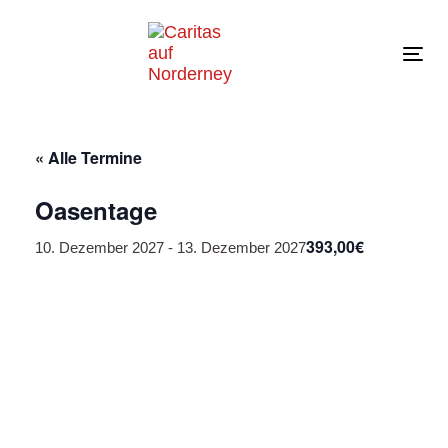
Links
Zur
überspringen
primären
Navigation
Tog
springen
navi
Zum
Inhalt
springen
« Alle Termine
Oasentage
393,00€
10. Dezember 2027
-
13. Dezember 2027