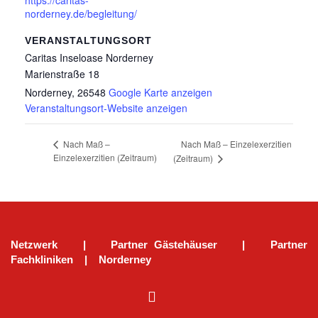
norderney.de/begleitung/
VERANSTALTUNGSORT
Caritas Inseloase Norderney
Marienstraße 18
Norderney
,
26548
Google Karte anzeigen
Veranstaltungsort-Website anzeigen
Nach Maß – Einzelexerzitien
Nach Maß –
Einzelexerzitien (Zeitraum)
(Zeitraum)
Netzwerk
|
Partner Gästehäuser
|
Partner
Fachkliniken
|
Norderney